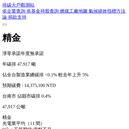
排碳大戶
觀測站
依企業查詢
依基金持股查詢
燃煤工廠地圖
氣候績效指標方法
論
捐款支持
精金
淨零承諾年度
無承諾
年碳排
47,917
噸
佔全台製造業總碳排 <0.1%
較去年上升 5%
預期碳費 :
14,375,100 NTD
台南市
佔縣市碳排 0.4%
47,917 公噸
精金
光電業平均（11 間）