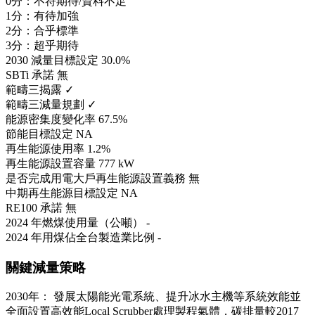
0分：不符期待/資料不足
1分：有待加強
2分：合乎標準
3分：超乎期待
2030 減量目標設定
30.0%
SBTi 承諾
無
範疇三揭露
✓
範疇三減量規劃
✓
能源密集度變化率
67.5%
節能目標設定
NA
再生能源使用率
1.2%
再生能源設置容量
777 kW
是否完成用電大戶再生能源設置義務
無
中期再生能源目標設定
NA
RE100 承諾
無
2024 年燃煤使用量（公噸）
-
2024 年用煤佔全台製造業比例
-
關鍵減量策略
2030年： 發展太陽能光電系統、提升冰水主機等系統效能並
全面設置高效能Local Scrubber處理製程氣體，碳排量較2017