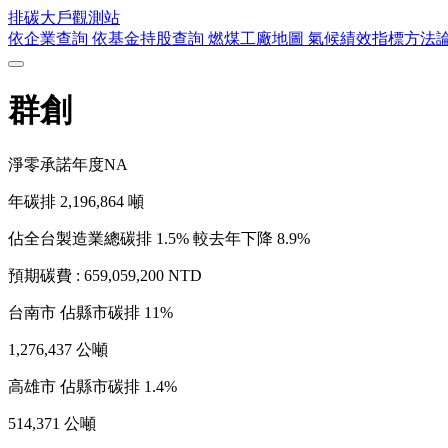
排碳大戶
觀測站
依企業查詢
依基金持股查詢
燃煤工廠地圖
氣候績效指標方法
群創
淨零承諾年度
NA
年碳排
2,196,864
噸
佔全台製造業總碳排 1.5%
較去年下降 8.9%
預期碳費 :
659,059,200 NTD
台南市
佔縣市碳排 11%
1,276,437 公噸
高雄市
佔縣市碳排 1.4%
514,371 公噸