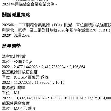
2024 年用煤佔全台製造業比例
-
關鍵減量策略
2025年： TFT製程含氟氣體（FCs）削減，單位面積排放強
與購電，範疇一及二絕對排放較2020年基準年減量15%（SBT
2020年減量25%。
歷年趨勢
溫室氣體排放
單位：公噸 CO₂e
2022：2,477,144
2023：2,412,736
2024：2,196,864
溫室氣體排放密集度
單位：tCO₂e／百萬元 營收
2022：11.07
2023：11.39
2024：10.15
能源使用總量
單位：MJ
2022：19,302,932,000
2023：18,960,319,000
2024：17,575,614,00
能源使用密集度
單位：MJ／元 營收