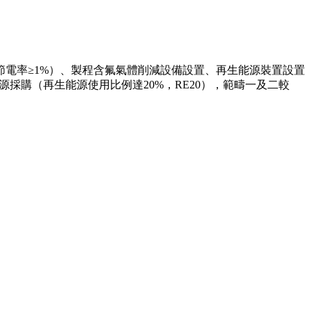
（平均節電率≥1%）、製程含氟氣體削減設備設置、再生能源裝置設置
能源採購（再生能源使用比例達20%，RE20），範疇一及二較