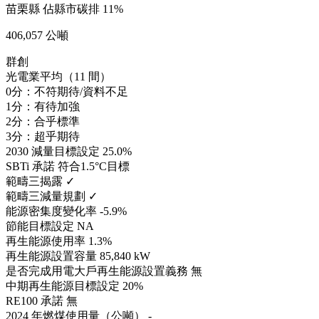
苗栗縣
佔縣市碳排 11%
406,057 公噸
群創
光電業平均（11 間）
0分：不符期待/資料不足
1分：有待加強
2分：合乎標準
3分：超乎期待
2030 減量目標設定
25.0%
SBTi 承諾
符合1.5°C目標
範疇三揭露
✓
範疇三減量規劃
✓
能源密集度變化率
-5.9%
節能目標設定
NA
再生能源使用率
1.3%
再生能源設置容量
85,840 kW
是否完成用電大戶再生能源設置義務
無
中期再生能源目標設定
20%
RE100 承諾
無
2024 年燃煤使用量（公噸）
-