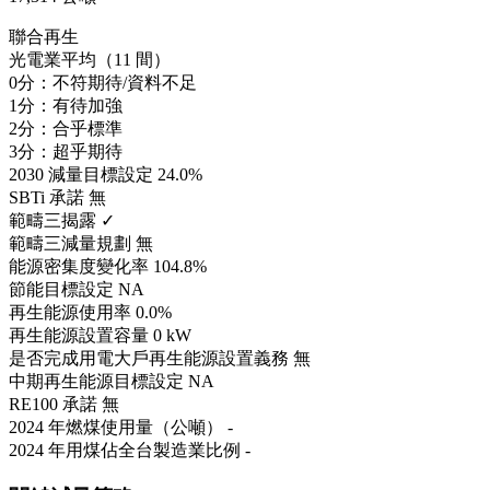
聯合再生
光電業平均（11 間）
0分：不符期待/資料不足
1分：有待加強
2分：合乎標準
3分：超乎期待
2030 減量目標設定
24.0%
SBTi 承諾
無
範疇三揭露
✓
範疇三減量規劃
無
能源密集度變化率
104.8%
節能目標設定
NA
再生能源使用率
0.0%
再生能源設置容量
0 kW
是否完成用電大戶再生能源設置義務
無
中期再生能源目標設定
NA
RE100 承諾
無
2024 年燃煤使用量（公噸）
-
2024 年用煤佔全台製造業比例
-