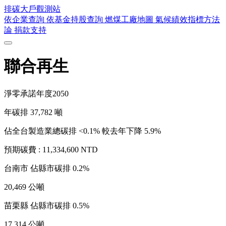
排碳大戶
觀測站
依企業查詢
依基金持股查詢
燃煤工廠地圖
氣候績效指標方法
論
捐款支持
聯合再生
淨零承諾年度
2050
年碳排
37,782
噸
佔全台製造業總碳排 <0.1%
較去年下降 5.9%
預期碳費 :
11,334,600 NTD
台南市
佔縣市碳排 0.2%
20,469 公噸
苗栗縣
佔縣市碳排 0.5%
17,314 公噸