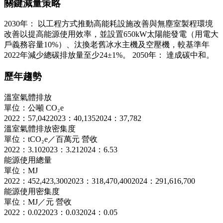
關鍵減量策略
2030年： 以工程方式推動高能耗設施改善與無塵室製程環境
改善以提高能源使用效率，並設置650kW太陽能發電（用電大
戶義務容量10%）、汰換老舊冰水主機及空壓機，較基準年
2022年減少總碳排放量至少24±1%。 2050年： 達成碳中和。
歷年趨勢
溫室氣體排放
單位：公噸 CO₂e
2022：57,042
2023：40,135
2024：37,782
溫室氣體排放密集度
單位：tCO₂e／百萬元 營收
2022：3.10
2023：3.21
2024：6.53
能源使用總量
單位：MJ
2022：452,423,300
2023：318,470,400
2024：291,616,700
能源使用密集度
單位：MJ／元 營收
2022：0.02
2023：0.03
2024：0.05