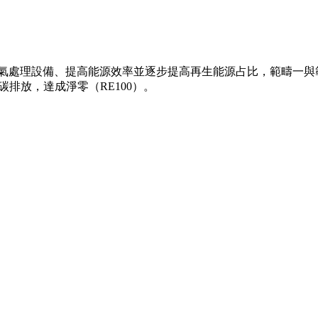
氣處理設備、提高能源效率並逐步提高再生能源占比，範疇一與範疇二
碳排放，達成淨零（RE100）。