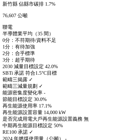
新竹縣
佔縣市碳排 1.7%
76,607 公噸
聯電
半導體業平均（35 間）
0分：不符期待/資料不足
1分：有待加強
2分：合乎標準
3分：超乎期待
2030 減量目標設定
42.0%
SBTi 承諾
符合1.5°C目標
範疇三揭露
✓
範疇三減量規劃
✓
能源密集度變化率
-
節能目標設定
30.0%
再生能源使用率
17.1%
再生能源設置容量
14,000 kW
是否完成用電大戶再生能源設置義務
無
中期再生能源目標設定
50%
RE100 承諾
✓
2024 年燃煤使用量（公噸）
-