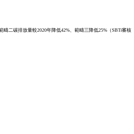
碳排放量較2020年降低42%、範疇三降低25%（SBTi審核