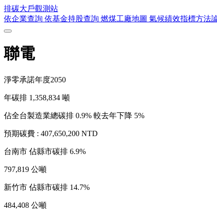
排碳大戶
觀測站
依企業查詢
依基金持股查詢
燃煤工廠地圖
氣候績效指標方法
聯電
淨零承諾年度
2050
年碳排
1,358,834
噸
佔全台製造業總碳排 0.9%
較去年下降 5%
預期碳費 :
407,650,200 NTD
台南市
佔縣市碳排 6.9%
797,819 公噸
新竹市
佔縣市碳排 14.7%
484,408 公噸