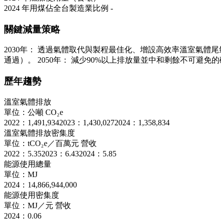
2024 年用煤佔全台製造業比例
-
關鍵減量策略
2030年： 透過氣體取代與製程最佳化、增設高效率溫室氣體尾
通過）。 2050年： 減少90%以上排放量並中和剩餘不可避免的
歷年趨勢
溫室氣體排放
單位：公噸 CO₂e
2022：1,491,934
2023：1,430,027
2024：1,358,834
溫室氣體排放密集度
單位：tCO₂e／百萬元 營收
2022：5.35
2023：6.43
2024：5.85
能源使用總量
單位：MJ
2024：14,866,944,000
能源使用密集度
單位：MJ／元 營收
2024：0.06