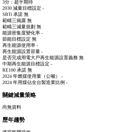
3分：超乎期待
2030 減量目標設定
-
SBTi 承諾
無
範疇三揭露
無
範疇三減量規劃
無
能源密集度變化率
-
節能目標設定
無
再生能源使用率
-
再生能源設置容量
-
是否完成用電大戶再生能源設置義務
無
中期再生能源目標設定
-
RE100 承諾
無
2024 年燃煤使用量（公噸）
-
2024 年用煤佔全台製造業比例
-
關鍵減量策略
尚無資料
歷年趨勢