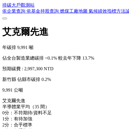
排碳大戶
觀測站
依企業查詢
依基金持股查詢
燃煤工廠地圖
氣候績效指標方法
艾克爾先進
年碳排
9,991
噸
佔全台製造業總碳排 <0.1%
較去年下降 13.7%
預期碳費 :
2,997,300 NTD
新竹縣
佔縣市碳排 0.2%
9,991 公噸
艾克爾先進
半導體業平均（35 間）
0分：不符期待/資料不足
1分：有待加強
2分：合乎標準