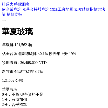
排碳大戶
觀測站
依企業查詢
依基金持股查詢
燃煤工廠地圖
氣候績效指標方法
論
捐款支持
華夏玻璃
年碳排
121,562
噸
佔全台製造業總碳排 <0.1%
較去年上升 19%
預期碳費 :
36,468,600 NTD
新竹市
佔縣市碳排 3.7%
121,562 公噸
華夏玻璃
0分：不符期待/資料不足
1分：有待加強
2分：合乎標準