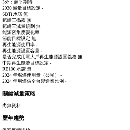
3分：超乎期待
2030 減量目標設定
-
SBTi 承諾
無
範疇三揭露
無
範疇三減量規劃
無
能源密集度變化率
-
節能目標設定
無
再生能源使用率
-
再生能源設置容量
-
是否完成用電大戶再生能源設置義務
無
中期再生能源目標設定
-
RE100 承諾
無
2024 年燃煤使用量（公噸）
-
2024 年用煤佔全台製造業比例
-
關鍵減量策略
尚無資料
歷年趨勢