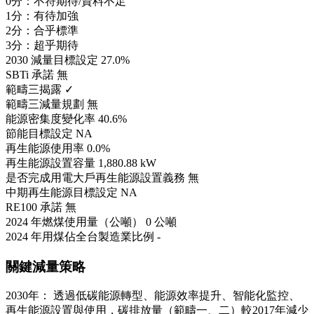
0分：不符期待/資料不足
1分：有待加強
2分：合乎標準
3分：超乎期待
2030 減量目標設定
27.0%
SBTi 承諾
無
範疇三揭露
✓
範疇三減量規劃
無
能源密集度變化率
40.6%
節能目標設定
NA
再生能源使用率
0.0%
再生能源設置容量
1,880.88 kW
是否完成用電大戶再生能源設置義務
無
中期再生能源目標設定
NA
RE100 承諾
無
2024 年燃煤使用量（公噸）
0 公噸
2024 年用煤佔全台製造業比例
-
關鍵減量策略
2030年： 透過低碳能源轉型、能源效率提升、智能化監控、
再生能源設置與使用，碳排放量（範疇一、二）較2017年減少