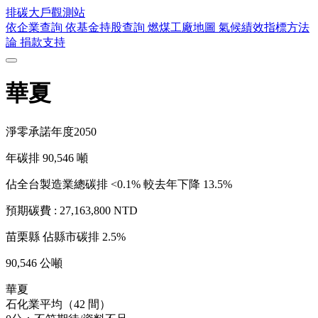
排碳大戶
觀測站
依企業查詢
依基金持股查詢
燃煤工廠地圖
氣候績效指標方法
論
捐款支持
華夏
淨零承諾年度
2050
年碳排
90,546
噸
佔全台製造業總碳排 <0.1%
較去年下降 13.5%
預期碳費 :
27,163,800 NTD
苗栗縣
佔縣市碳排 2.5%
90,546 公噸
華夏
石化業平均（42 間）