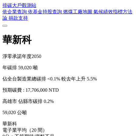
排碳大戶
觀測站
依企業查詢
依基金持股查詢
燃煤工廠地圖
氣候績效指標方法
論
捐款支持
華新科
淨零承諾年度
2050
年碳排
59,020
噸
佔全台製造業總碳排 <0.1%
較去年上升 5.5%
預期碳費 :
17,706,000 NTD
高雄市
佔縣市碳排 0.2%
59,020 公噸
華新科
電子業平均（20 間）