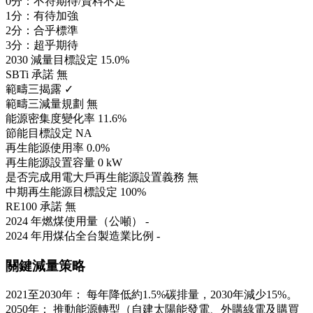
0分：不符期待/資料不足
1分：有待加強
2分：合乎標準
3分：超乎期待
2030 減量目標設定
15.0%
SBTi 承諾
無
範疇三揭露
✓
範疇三減量規劃
無
能源密集度變化率
11.6%
節能目標設定
NA
再生能源使用率
0.0%
再生能源設置容量
0 kW
是否完成用電大戶再生能源設置義務
無
中期再生能源目標設定
100%
RE100 承諾
無
2024 年燃煤使用量（公噸）
-
2024 年用煤佔全台製造業比例
-
關鍵減量策略
2021至2030年： 每年降低約1.5%碳排量，2030年減少15%。
2050年： 推動能源轉型（自建太陽能發電、外購綠電及購買