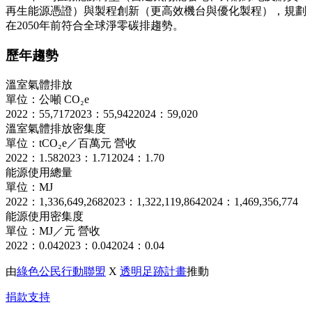
再生能源憑證）與製程創新（更高效機台與優化製程），規劃
在2050年前符合全球淨零碳排趨勢。
歷年趨勢
溫室氣體排放
單位：公噸 CO₂e
2022：55,717
2023：55,942
2024：59,020
溫室氣體排放密集度
單位：tCO₂e／百萬元 營收
2022：1.58
2023：1.71
2024：1.70
能源使用總量
單位：MJ
2022：1,336,649,268
2023：1,322,119,864
2024：1,469,356,774
能源使用密集度
單位：MJ／元 營收
2022：0.04
2023：0.04
2024：0.04
由
綠色公民行動聯盟
X
透明足跡計畫
推動
捐款支持