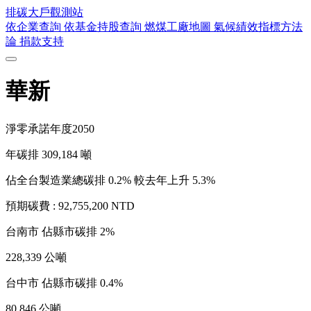
排碳大戶
觀測站
依企業查詢
依基金持股查詢
燃煤工廠地圖
氣候績效指標方法
論
捐款支持
華新
淨零承諾年度
2050
年碳排
309,184
噸
佔全台製造業總碳排 0.2%
較去年上升 5.3%
預期碳費 :
92,755,200 NTD
台南市
佔縣市碳排 2%
228,339 公噸
台中市
佔縣市碳排 0.4%
80,846 公噸