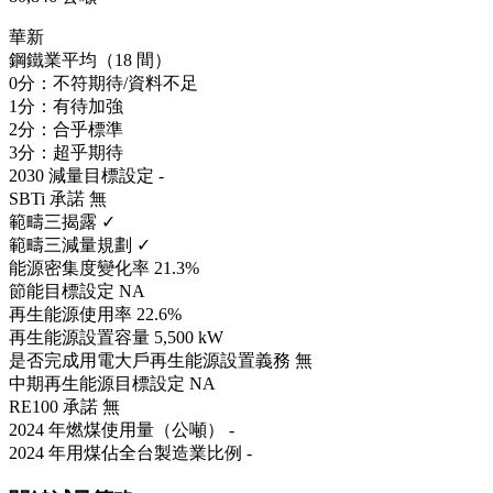
華新
鋼鐵業平均（18 間）
0分：不符期待/資料不足
1分：有待加強
2分：合乎標準
3分：超乎期待
2030 減量目標設定
-
SBTi 承諾
無
範疇三揭露
✓
範疇三減量規劃
✓
能源密集度變化率
21.3%
節能目標設定
NA
再生能源使用率
22.6%
再生能源設置容量
5,500 kW
是否完成用電大戶再生能源設置義務
無
中期再生能源目標設定
NA
RE100 承諾
無
2024 年燃煤使用量（公噸）
-
2024 年用煤佔全台製造業比例
-