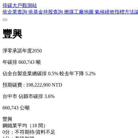
排碳大戶
觀測站
依企業查詢
依基金持股查詢
燃煤工廠地圖
氣候績效指標方法
豐興
淨零承諾年度
2050
年碳排
660,743
噸
佔全台製造業總碳排 0.5%
較去年下降 5.2%
預期碳費 :
198,222,900 NTD
台中市
佔縣市碳排 3.6%
660,743 公噸
豐興
鋼鐵業平均（18 間）
0分：不符期待/資料不足