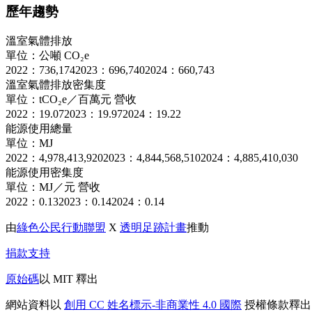
歷年趨勢
溫室氣體排放
單位：公噸 CO₂e
2022：736,174
2023：696,740
2024：660,743
溫室氣體排放密集度
單位：tCO₂e／百萬元 營收
2022：19.07
2023：19.97
2024：19.22
能源使用總量
單位：MJ
2022：4,978,413,920
2023：4,844,568,510
2024：4,885,410,030
能源使用密集度
單位：MJ／元 營收
2022：0.13
2023：0.14
2024：0.14
由
綠色公民行動聯盟
X
透明足跡計畫
推動
捐款支持
原始碼
以 MIT 釋出
網站資料以
創用 CC 姓名標示-非商業性 4.0 國際
授權條款釋出