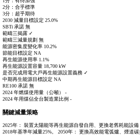
1分：有待加強
2分：合乎標準
3分：超乎期待
2030 減量目標設定
25.0%
SBTi 承諾
無
範疇三揭露
✓
範疇三減量規劃
無
能源密集度變化率
10.2%
節能目標設定
NA
再生能源使用率
1.1%
再生能源設置容量
18,700 kW
是否完成用電大戶再生能源設置義務
✓
中期再生能源目標設定
NA
RE100 承諾
無
2024 年燃煤使用量（公噸）
-
2024 年用煤佔全台製造業比例
-
關鍵減量策略
2025年： 裝置太陽能等再生能源自發自用、更換老舊耗能設備
2018年基準年減量25%。 2050年： 更換高效能電弧爐、煙