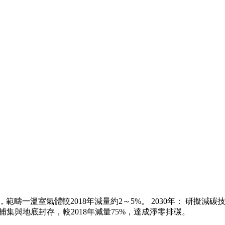
，範疇一溫室氣體較2018年減量約2～5%。 2030年： 研
道碳捕集與地底封存，較2018年減量75%，達成淨零排碳。