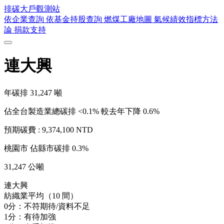
排碳大戶
觀測站
依企業查詢
依基金持股查詢
燃煤工廠地圖
氣候績效指標方法
論
捐款支持
連大興
年碳排
31,247
噸
佔全台製造業總碳排 <0.1%
較去年下降 0.6%
預期碳費 :
9,374,100 NTD
桃園市
佔縣市碳排 0.3%
31,247 公噸
連大興
紡織業平均（10 間）
0分：不符期待/資料不足
1分：有待加強