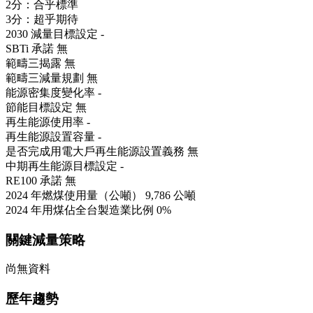
2分：合乎標準
3分：超乎期待
2030 減量目標設定
-
SBTi 承諾
無
範疇三揭露
無
範疇三減量規劃
無
能源密集度變化率
-
節能目標設定
無
再生能源使用率
-
再生能源設置容量
-
是否完成用電大戶再生能源設置義務
無
中期再生能源目標設定
-
RE100 承諾
無
2024 年燃煤使用量（公噸）
9,786 公噸
2024 年用煤佔全台製造業比例
0%
關鍵減量策略
尚無資料
歷年趨勢