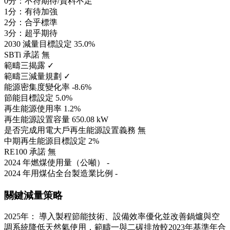
0分：不符期待/資料不足
1分：有待加強
2分：合乎標準
3分：超乎期待
2030 減量目標設定
35.0%
SBTi 承諾
無
範疇三揭露
✓
範疇三減量規劃
✓
能源密集度變化率
-8.6%
節能目標設定
5.0%
再生能源使用率
1.2%
再生能源設置容量
650.08 kW
是否完成用電大戶再生能源設置義務
無
中期再生能源目標設定
2%
RE100 承諾
無
2024 年燃煤使用量（公噸）
-
2024 年用煤佔全台製造業比例
-
關鍵減量策略
2025年： 導入製程節能技術、設備效率優化並改善鍋爐與空
調系統降低天然氣使用，範疇一與二碳排放較2023年基準年合