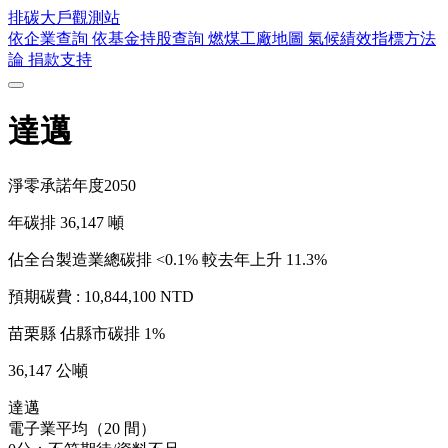
排碳大戶
觀測站
依企業查詢
依基金持股查詢
燃煤工廠地圖
氣候績效指標方法
論
捐款支持
達邁
淨零承諾年度
2050
年碳排
36,147
噸
佔全台製造業總碳排 <0.1%
較去年上升 11.3%
預期碳費 :
10,844,100 NTD
苗栗縣
佔縣市碳排 1%
36,147 公噸
達邁
電子業平均（20 間）