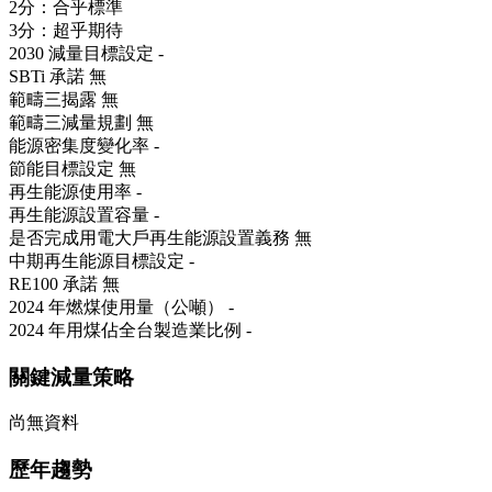
2分：合乎標準
3分：超乎期待
2030 減量目標設定
-
SBTi 承諾
無
範疇三揭露
無
範疇三減量規劃
無
能源密集度變化率
-
節能目標設定
無
再生能源使用率
-
再生能源設置容量
-
是否完成用電大戶再生能源設置義務
無
中期再生能源目標設定
-
RE100 承諾
無
2024 年燃煤使用量（公噸）
-
2024 年用煤佔全台製造業比例
-
關鍵減量策略
尚無資料
歷年趨勢