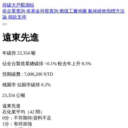
排碳大戶
觀測站
依企業查詢
依基金持股查詢
燃煤工廠地圖
氣候績效指標方法
論
捐款支持
遠東先進
年碳排
23,354
噸
佔全台製造業總碳排 <0.1%
較去年上升 8.5%
預期碳費 :
7,006,200 NTD
桃園市
佔縣市碳排 0.2%
23,354 公噸
遠東先進
石化業平均（42 間）
0分：不符期待/資料不足
1分：有待加強