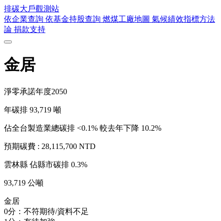
排碳大戶
觀測站
依企業查詢
依基金持股查詢
燃煤工廠地圖
氣候績效指標方法
論
捐款支持
金居
淨零承諾年度
2050
年碳排
93,719
噸
佔全台製造業總碳排 <0.1%
較去年下降 10.2%
預期碳費 :
28,115,700 NTD
雲林縣
佔縣市碳排 0.3%
93,719 公噸
金居
0分：不符期待/資料不足