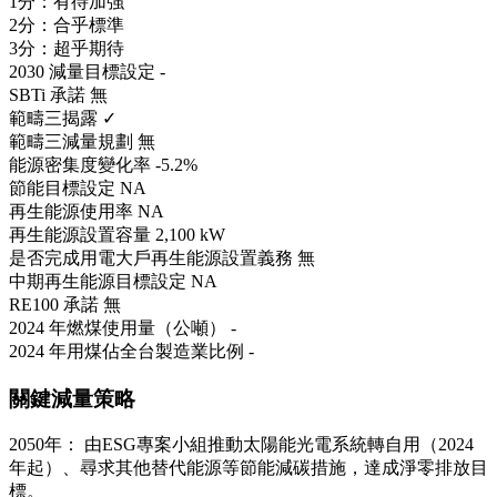
1分：有待加強
2分：合乎標準
3分：超乎期待
2030 減量目標設定
-
SBTi 承諾
無
範疇三揭露
✓
範疇三減量規劃
無
能源密集度變化率
-5.2%
節能目標設定
NA
再生能源使用率
NA
再生能源設置容量
2,100 kW
是否完成用電大戶再生能源設置義務
無
中期再生能源目標設定
NA
RE100 承諾
無
2024 年燃煤使用量（公噸）
-
2024 年用煤佔全台製造業比例
-
關鍵減量策略
2050年： 由ESG專案小組推動太陽能光電系統轉自用（2024
年起）、尋求其他替代能源等節能減碳措施，達成淨零排放目
標。