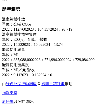
歷年趨勢
溫室氣體排放
單位：公噸 CO₂e
2022：112,760
2023：104,357
2024：93,719
溫室氣體排放密集度
單位：tCO₂e／百萬元 營收
2022：15.22
2023：16.92
2024：13.74
能源使用總量
單位：MJ
2022：835,088,000
2023：771,994,000
2024：729,084,000
能源使用密集度
單位：MJ／元 營收
2022：0.11
2023：0.13
2024：0.11
由
綠色公民行動聯盟
X
透明足跡計畫
推動
捐款支持
原始碼
以 MIT 釋出