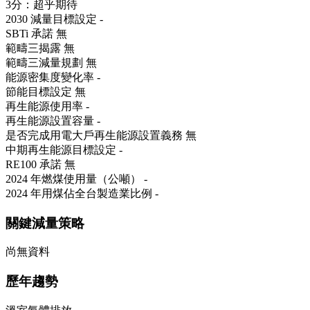
3分：超乎期待
2030 減量目標設定
-
SBTi 承諾
無
範疇三揭露
無
範疇三減量規劃
無
能源密集度變化率
-
節能目標設定
無
再生能源使用率
-
再生能源設置容量
-
是否完成用電大戶再生能源設置義務
無
中期再生能源目標設定
-
RE100 承諾
無
2024 年燃煤使用量（公噸）
-
2024 年用煤佔全台製造業比例
-
關鍵減量策略
尚無資料
歷年趨勢