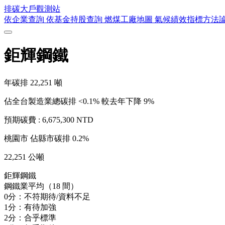
排碳大戶
觀測站
依企業查詢
依基金持股查詢
燃煤工廠地圖
氣候績效指標方法
鉅輝鋼鐵
年碳排
22,251
噸
佔全台製造業總碳排 <0.1%
較去年下降 9%
預期碳費 :
6,675,300 NTD
桃園市
佔縣市碳排 0.2%
22,251 公噸
鉅輝鋼鐵
鋼鐵業平均（18 間）
0分：不符期待/資料不足
1分：有待加強
2分：合乎標準