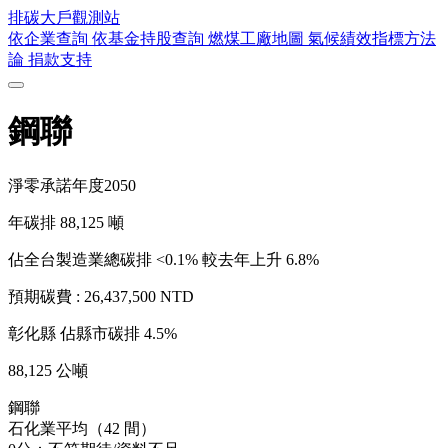
排碳大戶
觀測站
依企業查詢
依基金持股查詢
燃煤工廠地圖
氣候績效指標方法
論
捐款支持
鋼聯
淨零承諾年度
2050
年碳排
88,125
噸
佔全台製造業總碳排 <0.1%
較去年上升 6.8%
預期碳費 :
26,437,500 NTD
彰化縣
佔縣市碳排 4.5%
88,125 公噸
鋼聯
石化業平均（42 間）