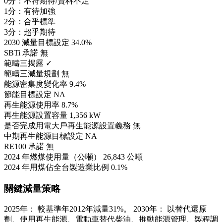
0分：不符期待/資料不足
1分：有待加強
2分：合乎標準
3分：超乎期待
2030 減量目標設定
34.0%
SBTi 承諾
無
範疇三揭露
✓
範疇三減量規劃
無
能源密集度變化率
9.4%
節能目標設定
NA
再生能源使用率
8.7%
再生能源設置容量
1,356 kW
是否完成用電大戶再生能源設置義務
無
中期再生能源目標設定
NA
RE100 承諾
無
2024 年燃煤使用量（公噸）
26,843 公噸
2024 年用煤佔全台製造業比例
0.1%
關鍵減量策略
2025年： 較基準年2012年減量31%。 2030年： 以替代還原
劑、使用再生能源、電動車替代柴油、推動能源管理、製程調