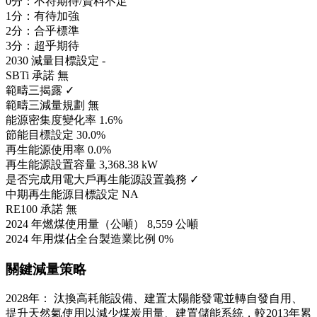
0分：不符期待/資料不足
1分：有待加強
2分：合乎標準
3分：超乎期待
2030 減量目標設定
-
SBTi 承諾
無
範疇三揭露
✓
範疇三減量規劃
無
能源密集度變化率
1.6%
節能目標設定
30.0%
再生能源使用率
0.0%
再生能源設置容量
3,368.38 kW
是否完成用電大戶再生能源設置義務
✓
中期再生能源目標設定
NA
RE100 承諾
無
2024 年燃煤使用量（公噸）
8,559 公噸
2024 年用煤佔全台製造業比例
0%
關鍵減量策略
2028年： 汰換高耗能設備、建置太陽能發電並轉自發自用、
提升天然氣使用以減少煤炭用量、建置儲能系統，較2013年累