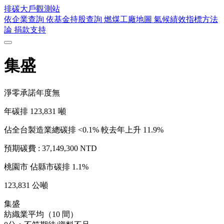
排碳大戶
觀測站
依企業查詢
依基金持股查詢
燃煤工廠地圖
氣候績效指標方法
論
捐款支持
集盛
淨零承諾年度
無
年碳排
123,831
噸
佔全台製造業總碳排 <0.1%
較去年上升 11.9%
預期碳費 :
37,149,300 NTD
桃園市
佔縣市碳排 1.1%
123,831 公噸
集盛
紡織業平均（10 間）