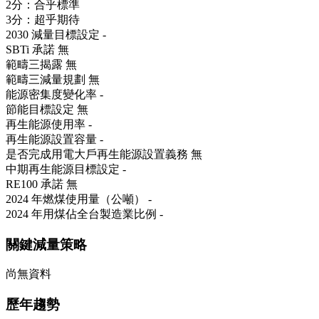
2分：合乎標準
3分：超乎期待
2030 減量目標設定
-
SBTi 承諾
無
範疇三揭露
無
範疇三減量規劃
無
能源密集度變化率
-
節能目標設定
無
再生能源使用率
-
再生能源設置容量
-
是否完成用電大戶再生能源設置義務
無
中期再生能源目標設定
-
RE100 承諾
無
2024 年燃煤使用量（公噸）
-
2024 年用煤佔全台製造業比例
-
關鍵減量策略
尚無資料
歷年趨勢