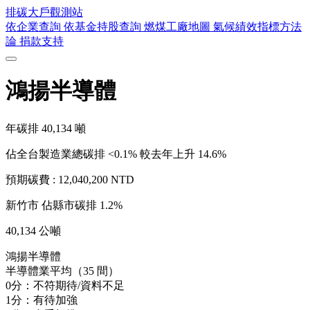
排碳大戶
觀測站
依企業查詢
依基金持股查詢
燃煤工廠地圖
氣候績效指標方法
論
捐款支持
鴻揚半導體
年碳排
40,134
噸
佔全台製造業總碳排 <0.1%
較去年上升 14.6%
預期碳費 :
12,040,200 NTD
新竹市
佔縣市碳排 1.2%
40,134 公噸
鴻揚半導體
半導體業平均（35 間）
0分：不符期待/資料不足
1分：有待加強