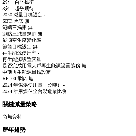
2分：合乎標準
3分：超乎期待
2030 減量目標設定
-
SBTi 承諾
無
範疇三揭露
無
範疇三減量規劃
無
能源密集度變化率
-
節能目標設定
無
再生能源使用率
-
再生能源設置容量
-
是否完成用電大戶再生能源設置義務
無
中期再生能源目標設定
-
RE100 承諾
無
2024 年燃煤使用量（公噸）
-
2024 年用煤佔全台製造業比例
-
關鍵減量策略
尚無資料
歷年趨勢