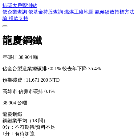
排碳大戶
觀測站
依企業查詢
依基金持股查詢
燃煤工廠地圖
氣候績效指標方法
論
捐款支持
龍慶鋼鐵
年碳排
38,904
噸
佔全台製造業總碳排 <0.1%
較去年下降 35.4%
預期碳費 :
11,671,200 NTD
高雄市
佔縣市碳排 0.1%
38,904 公噸
龍慶鋼鐵
鋼鐵業平均（18 間）
0分：不符期待/資料不足
1分：有待加強